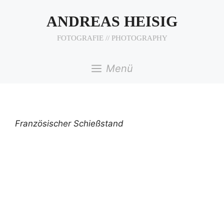
Zum
Inhalt
ANDREAS HEISIG
springen
FOTOGRAFIE // PHOTOGRAPHY
Menü
Französischer Schießstand