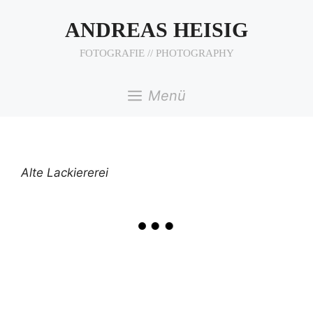
Zum
Inhalt
ANDREAS HEISIG
springen
FOTOGRAFIE // PHOTOGRAPHY
Menü
Alte Lackiererei